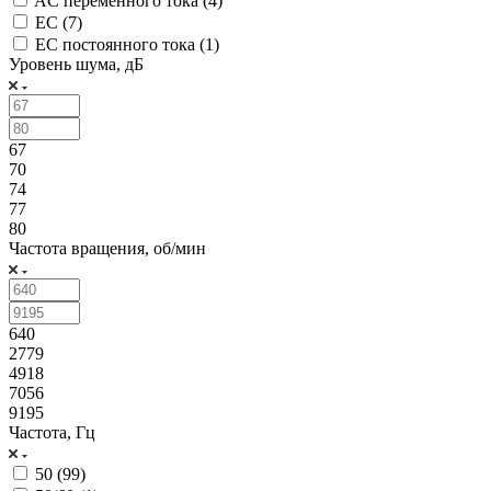
AC переменного тока (
4
)
EC (
7
)
EC постоянного тока (
1
)
Уровень шума, дБ
67
70
74
77
80
Частота вращения, об/мин
640
2779
4918
7056
9195
Частота, Гц
50 (
99
)