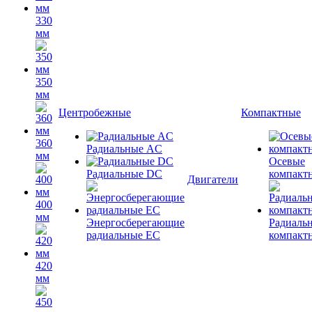
330
мм
350
мм
Центробежные
Компактные
360
Радиальные AC
мм
Осевые
Радиальные DC
компакт
Двигатели
400
мм
Энергосберегающие
Радиаль
радиальные EC
компакт
420
мм