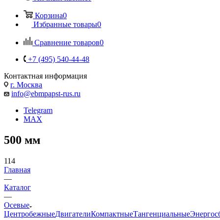
Корзина
0
Избранные товары
0
Сравнение товаров
0
+7 (495) 540-44-48
Контактная информация
г. Москва
info@ebmpapst-rus.ru
Telegram
MAX
500 мм
114
Главная
—
Каталог
—
Осевые
Центробежные
Двигатели
Компактные
Тангенциальные
Энергос