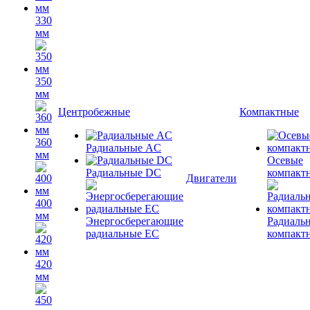
330
мм
350
мм
Центробежные
Компактные
360
Радиальные AC
мм
Осевые
Радиальные DC
компакт
Двигатели
400
мм
Энергосберегающие
Радиаль
радиальные EC
компакт
420
мм