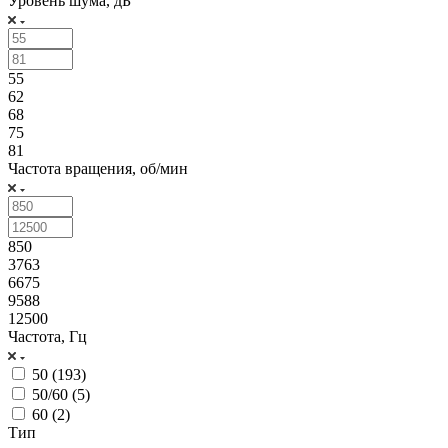
Уровень шума, дБ
55
62
68
75
81
Частота вращения, об/мин
850
3763
6675
9588
12500
Частота, Гц
50 (
193
)
50/60 (
5
)
60 (
2
)
Тип