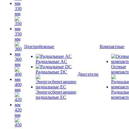
330
мм
350
мм
Центробежные
Компактные
360
Радиальные AC
мм
Осевые
Радиальные DC
компакт
Двигатели
400
мм
Энергосберегающие
Радиаль
радиальные EC
компакт
420
мм