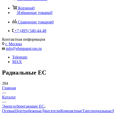
Корзина
0
Избранные товары
0
Сравнение товаров
0
+7 (495) 540-44-48
Контактная информация
г. Москва
info@ebmpapst-rus.ru
Telegram
MAX
Радиальные EC
284
Главная
—
Каталог
—
Энергосберегающие EC
Осевые
Центробежные
Двигатели
Компактные
Тангенциальные
А